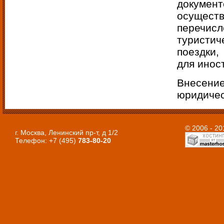
докуме
осущест
перечисл
туристи
поездки,
для инос
Внесение
юридичес
© 2006 - 2
г. Москва, Ленинский пр-т, д 1/2
Телефон: +7 (495)
783-80-20