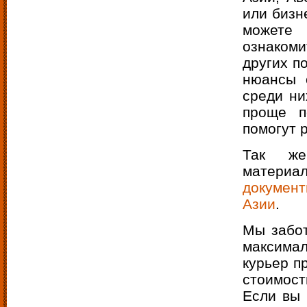
или бизн
можете 
ознаком
других п
нюансы 
среди ни
проще п
помогут 
Так же
матери
докумен
Азии
.
Мы забот
максимал
курьер п
стоимост
Если вы 