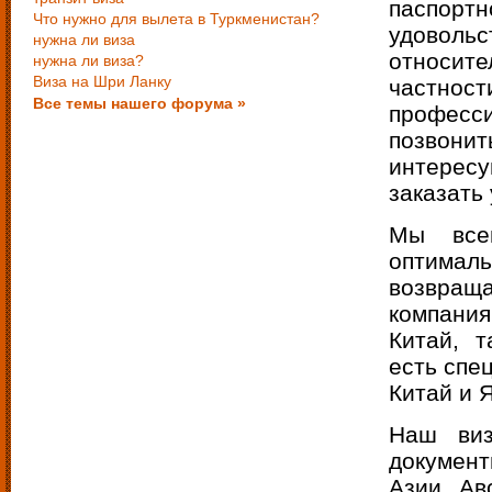
паспорт
Что нужно для вылета в Туркменистан?
удовол
нужна ли виза
относите
нужна ли виза?
Виза на Шри Ланку
частност
Все темы нашего форума »
профес
позвони
интересу
заказать
Мы все
оптималь
возвраща
компания
Китай, 
есть спе
Китай и 
Наш виз
документ
Азии, Ав