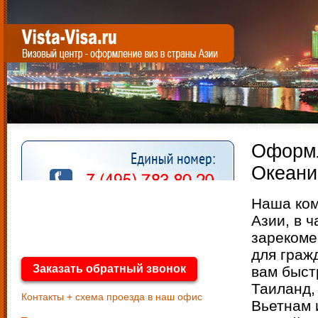
Оформл
Океан
Наша ком
Азии, в ч
зарекоме
для граж
Заказать обратный звонок
вам быст
Таиланд,
Контакты + схема проезда в наш офис
Вьетнам 