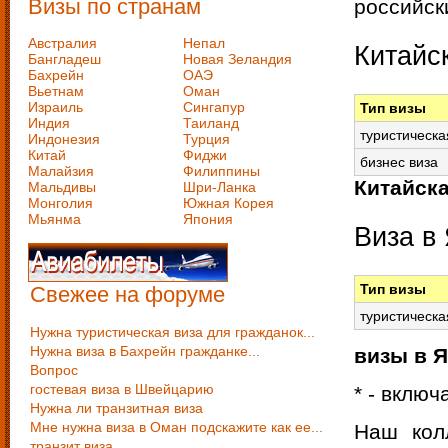
Визы по странам
российск
Австралия
Непал
Китайс
Бангладеш
Новая Зеландия
Бахрейн
ОАЭ
Вьетнам
Оман
Израиль
Сингапур
Тип визы
Индия
Таиланд
туристическа
Индонезия
Турция
Китай
Фиджи
бизнес виза
Малайзия
Филиппины
Китайска
Мальдивы
Шри-Ланка
Монголия
Южная Корея
Мьянма
Япония
Виза в
Тип визы
Свежее на форуме
туристическа
Нужна туристическая виза для гражданок...
Нужна виза в Бахрейн гражданке...
визы в 
Вопрос
гостевая виза в Швейцарию
* - включ
Нужна ли транзитная виза
Мне нужна виза в Оман подскажите как ее...
Наш кол
транзит виза